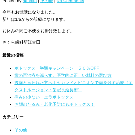
Posted by
nanako
|
その他
|
No Comments
今年もお世話になりました。
新年は1/6からの診療になります。
お休みの間ご不便をお掛け致します。
さくら歯科新江古田
最近の投稿
ボトックス 半額キャンペーン ５０％OFF
歯の再治療を減らす。医学的に正しい材料の選び方
抜歯と言われた方へ｜セカンドオピニオンで歯を残す治療（エ
クストルージョン・歯冠長延長術）
痛みの少ない エラボトックス
お顔のたるみ・老化予防にもボトックス！
カテゴリー
その他