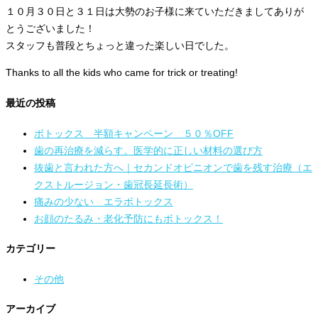
１０月３０日と３１日は大勢のお子様に来ていただきましてありが
とうございました！
スタッフも普段とちょっと違った楽しい日でした。
Thanks to all the kids who came for trick or treating!
最近の投稿
ボトックス 半額キャンペーン ５０％OFF
歯の再治療を減らす。医学的に正しい材料の選び方
抜歯と言われた方へ｜セカンドオピニオンで歯を残す治療（エ
クストルージョン・歯冠長延長術）
痛みの少ない エラボトックス
お顔のたるみ・老化予防にもボトックス！
カテゴリー
その他
アーカイブ