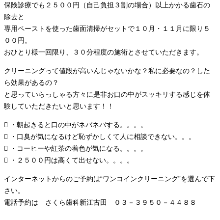
保険診療でも２５００円（自己負担３割の場合）以上かかる歯石の
除去と
専用ペーストを使った歯面清掃がセットで１０月・１１月に限り５
００円。
おひとり様一回限り、３０分程度の施術とさせていただきます。
クリーニングって値段が高いんじゃないかな？私に必要なの？した
ら効果があるの？
と思っていらっしゃる方々に是非お口の中がスッキリする感じを体
験していただきたいと思います！！
 ・朝起きると口の中がネバネバする。。。。
 ・口臭が気になるけど恥ずかしくて人に相談できない。。。
 ・コーヒーや紅茶の着色が気になる。。。。
 ・２５００円は高くて出せない。。。。
インターネットからのご予約は“ワンコインクリーニング”を選んで下
さい。
電話予約は さくら歯科新江古田 ０３－３９５０－４４８８