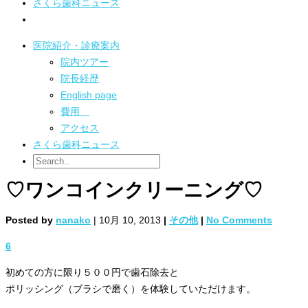
さくら歯科ニュース
医院紹介・診療案内
院内ツアー
院長経歴
English page
費用
アクセス
さくら歯科ニュース
♡ワンコインクリーニング♡
Posted by
nanako
| 10月 10, 2013
|
その他
|
No Comments
6
初めての方に限り５００円で歯石除去と
ポリッシング（ブラシで磨く）を体験していただけます。