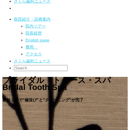
さくら歯科ニュース
医院紹介・診療案内
院内ツアー
院長経歴
English page
費用
アクセス
さくら歯科ニュース
ブライダル トゥース・スパ
Bridal Tooth Spa
最短２回で”歯並び”と”クリーニング”が完了