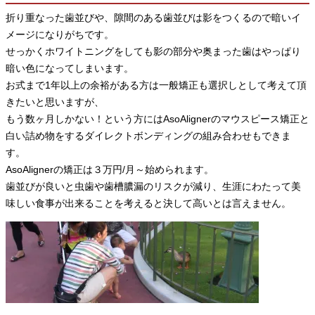
折り重なった歯並びや、隙間のある歯並びは影をつくるので暗いイ
メージになりがちです。
せっかくホワイトニングをしても影の部分や奥まった歯はやっぱり
暗い色になってしまいます。
お式まで1年以上の余裕がある方は一般矯正も選択しとして考えて頂
きたいと思いますが、
もう数ヶ月しかない！という方にはAsoAlignerのマウスピース矯正と
白い詰め物をするダイレクトボンディングの組み合わせもできま
す。
AsoAlignerの矯正は３万円/月～始められます。
歯並びが良いと虫歯や歯槽膿漏のリスクが減り、生涯にわたって美
味しい食事が出来ることを考えると決して高いとは言えません。