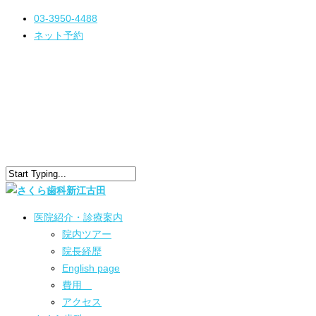
03-3950-4488
ネット予約
医院紹介・診療案内
院内ツアー
院長経歴
English page
費用
アクセス