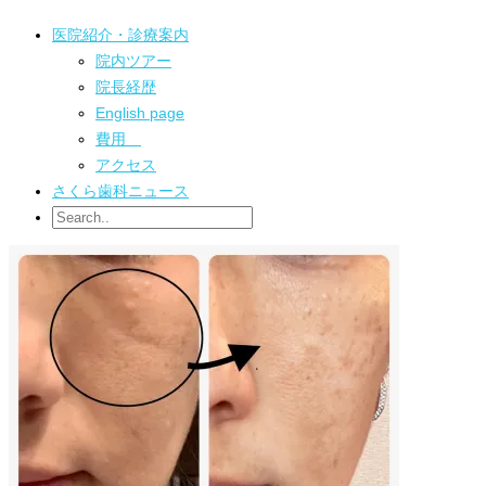
医院紹介・診療案内
院内ツアー
院長経歴
English page
費用
アクセス
さくら歯科ニュース