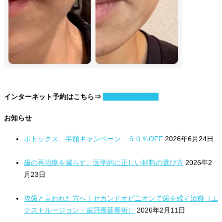
インターネット予約はこちら⇒
日付と時刻を指定
お知らせ
ボトックス 半額キャンペーン ５０％OFF
2026年6月24日
歯の再治療を減らす。医学的に正しい材料の選び方
2026年2
月23日
抜歯と言われた方へ｜セカンドオピニオンで歯を残す治療（エ
クストルージョン・歯冠長延長術）
2026年2月11日